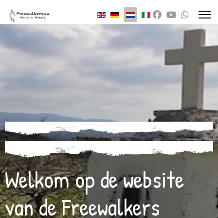
Previous
Previous
Next
Next
Selecteer de taal
Year
Month
Year
Month
Welkom op de website
van de Freewalkers